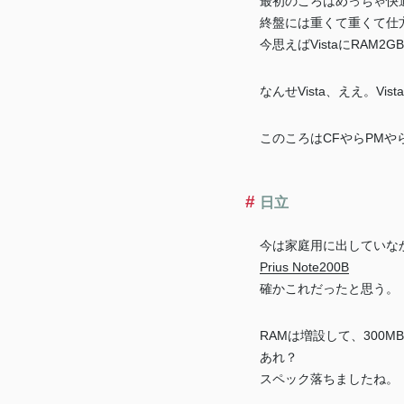
最初のころはめっちゃ快
終盤には重くて重くて仕
今思えばVistaにRAM2
なんせVista、ええ。Vis
このころはCFやらPM
日立
今は家庭用に出していな
Prius Note200B
確かこれだったと思う。
RAMは増設して、300
あれ？
スペック落ちましたね。