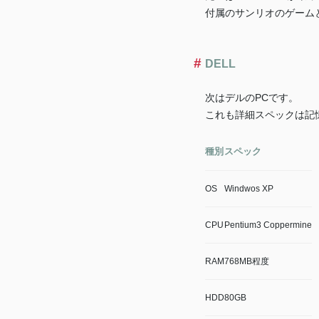
付属のサンリオのゲーム
DELL
次はデルのPCです。
これも詳細スペックは記
種別
スペック
OS
Windwos XP
CPU
Pentium3 Coppermine
RAM
768MB程度
HDD
80GB