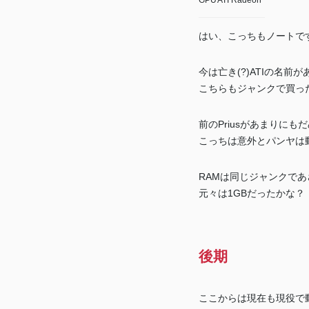
GPU
ATI Radeon
はい、こっちもノートで
今は亡き(?)ATIの名前
こちらもジャンクで買っ
前のPriusがあまりに
こっちは意外とパンヤは
RAMは同じジャンクで
元々は1GBだったかな？
後期
ここからは現在も現役で