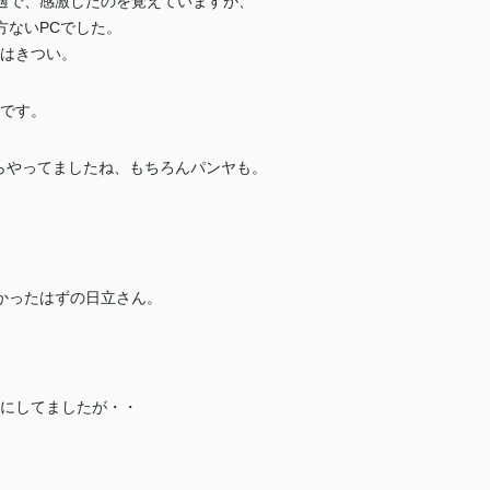
適で、感激したのを覚えていますが、
方ないPCでした。
GBはきつい。
taです。
やらやってましたね、もちろんパンヤも。
かったはずの日立さん。
MBにしてましたが・・