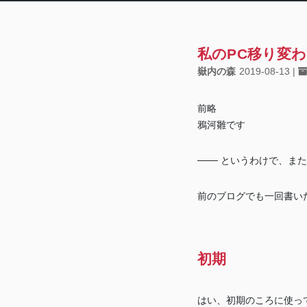
私のPC移り変
嶽内の森
2019-08-13
前略
鴉河雛です
─── というわけで、ま
前のブログでも一回書い
初期
はい、初期のころに使って