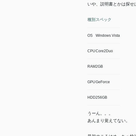
いや、説明書とかは探せ
種別
スペック
OS
Windows Vista
CPU
Core2Duo
RAM
2GB
GPU
GeForce
HDD
256GB
うーん。。。
あんまり覚えてない。