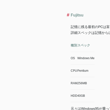
Fujitsu
記憶に残る最初のPCは富
詳細スペックは記憶から
種別
スペック
OS
Windows Me
CPU
Pentium
RAM
256MB
HDD
40GB
元々はWindows95