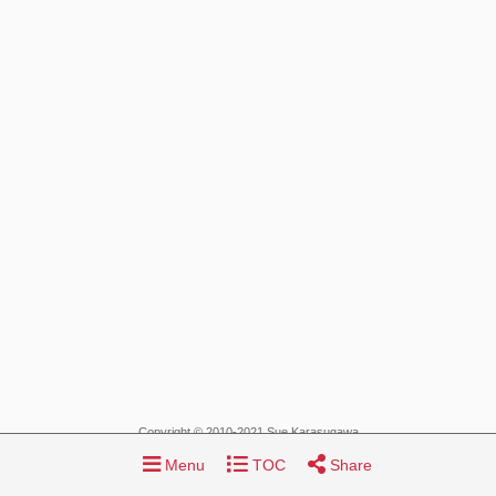
Copyright © 2010-2021 Sue Karasugawa
Home
About
Archives
Categories
Tags
Search
Menu
TOC
Share
気ままにSS
パンヤ関連