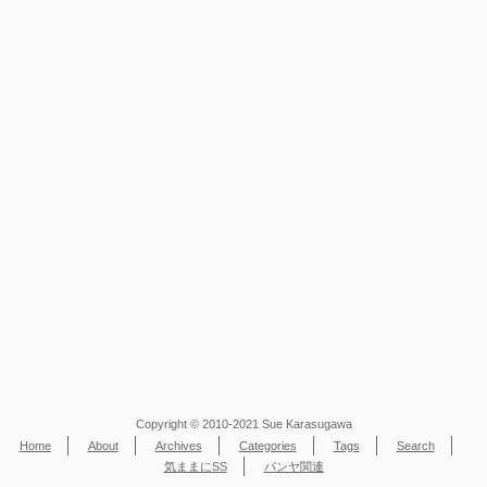
Copyright © 2010-2021 Sue Karasugawa
Home
About
Archives
Categories
Tags
Search
気ままにSS
パンヤ関連